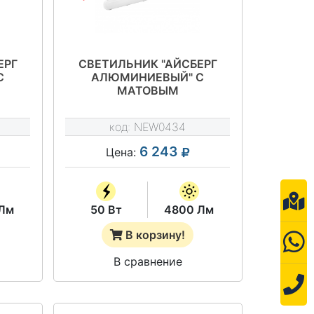
ЕРГ
СВЕТИЛЬНИК "АЙСБЕРГ
С
АЛЮМИНИЕВЫЙ" С
МАТОВЫМ
РАССЕИВАТЕЛЕМ
IP65
NEWLED.IAL.50.M.5K.IP65
код:
NEW0434
6 243
Цена:
Лм
50 Вт
4800 Лм
В корзину!
В сравнение