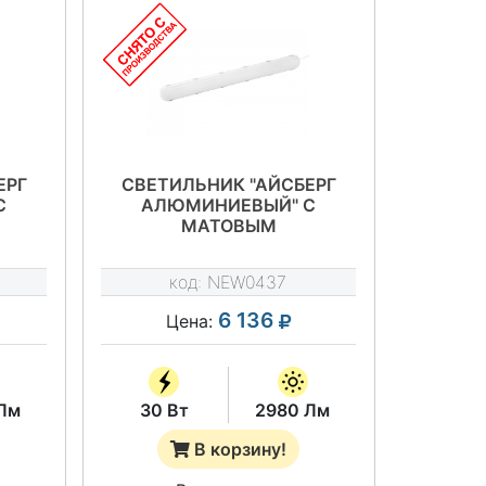
ЕРГ
СВЕТИЛЬНИК "АЙСБЕРГ
С
АЛЮМИНИЕВЫЙ" С
МАТОВЫМ
РАССЕИВАТЕЛЕМ
K.IP65
NEWLED.IAL990.30.M.5K.IP65
код:
NEW0437
6 136
Цена:
Лм
30 Вт
2980 Лм
В корзину!