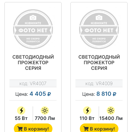
СВЕТОДИОДНЫЙ
СВЕТОДИОДНЫЙ
ПРОЖЕКТОР
ПРОЖЕКТОР
СЕРИЯ
СЕРИЯ
"ПРОЖЕКТОР
"ПРОЖЕКТОР
ЭКОНОМ" VRN-
ЭКОНОМ" VRN-
код:
VR4007
код:
VR4009
LPE30-55-A50K67-
LPE30-110D-
U
A50K67-U
4 405
8 810
Цена:
Цена:
55 Вт
7700 Лм
110 Вт
15400 Лм
В корзину!
В корзину!