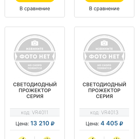
В сравнение
В сравнение
СВЕТОДИОДНЫЙ
СВЕТОДИОДНЫЙ
ПРОЖЕКТОР
ПРОЖЕКТОР
СЕРИЯ
СЕРИЯ
"ПРОЖЕКТОР
"ПРОЖЕКТОР
ЭКОНОМ" VRN-
ЭКОНОМ" VRN-
код:
VR4011
код:
VR4013
LPE30-165T-
LPE60-55-A50K67-
A50K67-U
U
13 210
4 405
Цена:
Цена: