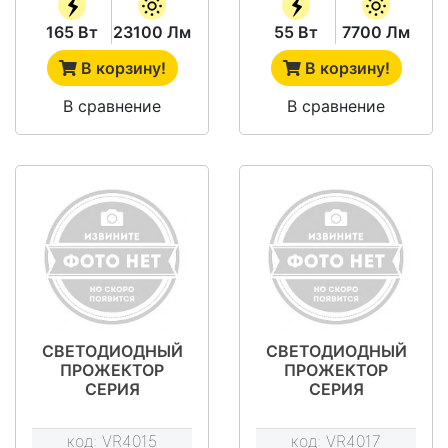
165 Вт
23100 Лм
55 Вт
7700 Лм
В корзину!
В корзину!
В сравнение
В сравнение
СВЕТОДИОДНЫЙ
СВЕТОДИОДНЫЙ
ПРОЖЕКТОР
ПРОЖЕКТОР
СЕРИЯ
СЕРИЯ
"ПРОЖЕКТОР
"ПРОЖЕКТОР
ЭКОНОМ" VRN-
ЭКОНОМ" VRN-
код:
VR4015
код:
VR4017
LPE60-110D-
LPE60-165T-