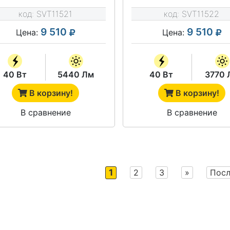
код:
SVT11521
код:
SVT11522
9 510
9 510
Цена:
Цена:
40 Вт
5440 Лм
40 Вт
3770 
В корзину!
В корзину!
В сравнение
В сравнение
1
2
3
»
Посл