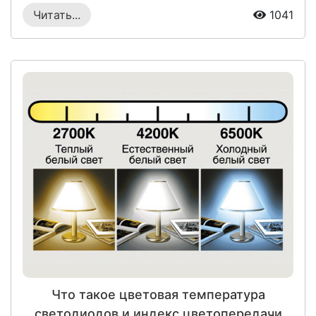
светильникаВведение:Выбирая ...
Читать...
1041
Что такое цветовая температура
светодиодов и индекс цветопередачи